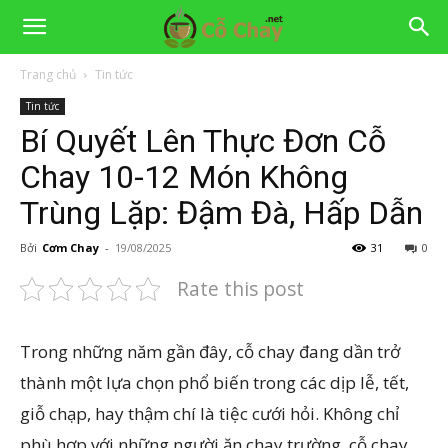
Trang chủ
Tin tức
Tin tức
Bí Quyết Lên Thực Đơn Cỗ
Chay 10-12 Món Không
Trùng Lặp: Đậm Đà, Hấp Dẫn
Bởi
Cơm Chay
-
19/08/2025
31
0
Rate this post
Trong những năm gần đây, cỗ chay đang dần trở
thành một lựa chọn phổ biến trong các dịp lễ, tết,
giỗ chạp, hay thậm chí là tiệc cưới hỏi. Không chỉ
phù hợp với những người ăn chay trường, cỗ chay