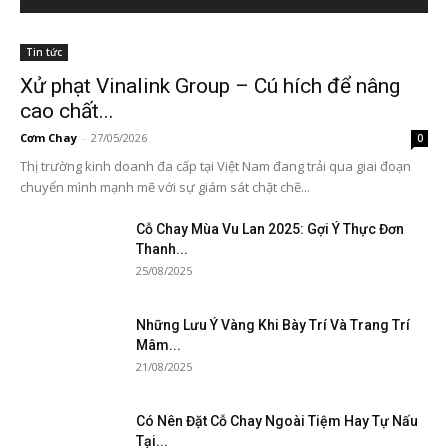
Tin tức
Xử phạt Vinalink Group – Cú hích để nâng
cao chất...
Cơm Chay
-
27/05/2026
0
Thị trường kinh doanh đa cấp tại Việt Nam đang trải qua giai đoạn
chuyển mình mạnh mẽ với sự giám sát chặt chẽ...
Cỗ Chay Mùa Vu Lan 2025: Gợi Ý Thực Đơn
Thanh...
25/08/2025
Những Lưu Ý Vàng Khi Bày Trí Và Trang Trí
Mâm...
21/08/2025
Có Nên Đặt Cỗ Chay Ngoài Tiệm Hay Tự Nấu
Tại...