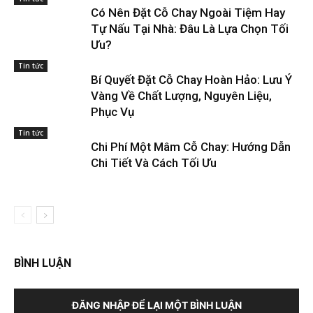
Có Nên Đặt Cỗ Chay Ngoài Tiệm Hay
Tự Nấu Tại Nhà: Đâu Là Lựa Chọn Tối
Ưu?
Tin tức
Bí Quyết Đặt Cỗ Chay Hoàn Hảo: Lưu Ý
Vàng Về Chất Lượng, Nguyên Liệu,
Phục Vụ
Tin tức
Chi Phí Một Mâm Cỗ Chay: Hướng Dẫn
Chi Tiết Và Cách Tối Ưu
BÌNH LUẬN
ĐĂNG NHẬP ĐỂ LẠI MỘT BÌNH LUẬN