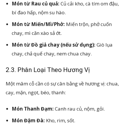
Món từ Rau củ quả:
Củ cải kho, cà tím om đậu,
bí đao hấp, nộm su hào.
Món từ Miến/Mì/Phở:
Miến trộn, phở cuốn
chay, mì căn xào sả ớt.
Món từ Đồ giả chay (nếu sử dụng):
Giò lụa
chay, chả quế chay, nem chua chay.
2.3. Phân Loại Theo Hương Vị
Một mâm cỗ cần có sự cân bằng về hương vị: chua,
cay, mặn, ngọt, béo, thanh:
Món Thanh Đạm:
Canh rau củ, nộm, gỏi.
Món Đậm Đà:
Kho, rim, sốt.