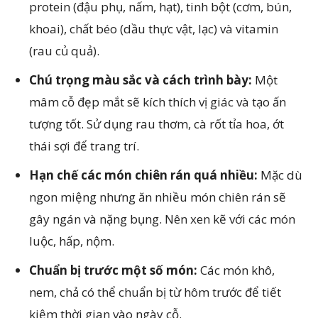
protein (đậu phụ, nấm, hạt), tinh bột (cơm, bún,
khoai), chất béo (dầu thực vật, lạc) và vitamin
(rau củ quả).
Chú trọng màu sắc và cách trình bày:
Một
mâm cỗ đẹp mắt sẽ kích thích vị giác và tạo ấn
tượng tốt. Sử dụng rau thơm, cà rốt tỉa hoa, ớt
thái sợi để trang trí.
Hạn chế các món chiên rán quá nhiều:
Mặc dù
ngon miệng nhưng ăn nhiều món chiên rán sẽ
gây ngán và nặng bụng. Nên xen kẽ với các món
luộc, hấp, nộm.
Chuẩn bị trước một số món:
Các món khô,
nem, chả có thể chuẩn bị từ hôm trước để tiết
kiệm thời gian vào ngày cỗ.