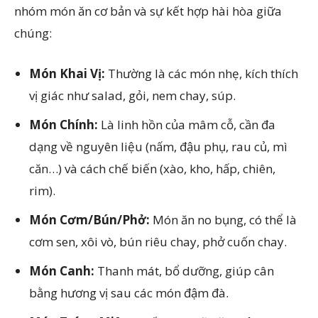
nhóm món ăn cơ bản và sự kết hợp hài hòa giữa
chúng:
Món Khai Vị:
Thường là các món nhẹ, kích thích
vị giác như salad, gỏi, nem chay, súp.
Món Chính:
Là linh hồn của mâm cỗ, cần đa
dạng về nguyên liệu (nấm, đậu phụ, rau củ, mì
căn…) và cách chế biến (xào, kho, hấp, chiên,
rim).
Món Cơm/Bún/Phở:
Món ăn no bụng, có thể là
cơm sen, xôi vò, bún riêu chay, phở cuốn chay.
Món Canh:
Thanh mát, bổ dưỡng, giúp cân
bằng hương vị sau các món đậm đà.