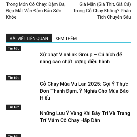
Trong Món Cỗ Chay: Đậm Đà,
Giả Mặn (Giả Thịt, Giả Cá)
Đẹp Mắt Vẫn Đảm Bảo Sức
Trong Cỗ Chay Không? Phân
Khỏe
Tích Chuyên Sâu
BÀI VIẾT LIÊN QUAN
XEM THÊM
Tin tức
Xử phạt Vinalink Group – Cú hích để
nâng cao chất lượng điều hành
Tin tức
Cỗ Chay Mùa Vu Lan 2025: Gợi Ý Thực
Đơn Thanh Đạm, Ý Nghĩa Cho Mùa Báo
Hiếu
Tin tức
Những Lưu Ý Vàng Khi Bày Trí Và Trang
Trí Mâm Cỗ Chay Hấp Dẫn
Tin tức