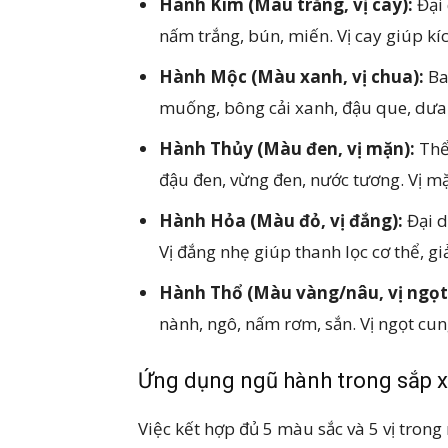
Hành Kim (Màu trắng, vị cay):
Đại 
nấm trắng, bún, miến. Vị cay giúp kíc
Hành Mộc (Màu xanh, vị chua):
Ba
muống, bông cải xanh, đậu que, dưa c
Hành Thủy (Màu đen, vị mặn):
Thể
đậu đen, vừng đen, nước tương. Vị m
Hành Hỏa (Màu đỏ, vị đắng):
Đại d
Vị đắng nhẹ giúp thanh lọc cơ thể, giả
Hành Thổ (Màu vàng/nâu, vị ngọt
nành, ngô, nấm rơm, sắn. Vị ngọt cun
Ứng dụng ngũ hành trong sắp x
Việc kết hợp đủ 5 màu sắc và 5 vị tron