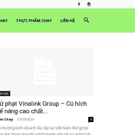
HAY
THỰC PHẨM CHAY
LIÊN HỆ
in tức
ử phạt Vinalink Group – Cú hích
ể nâng cao chất...
ơm Chay
-
27/05/2026
0
ị trường kinh doanh đa cấp tại Việt Nam đang trải
a giai đoạn chuyển mình mạnh mẽ với sự giám sát