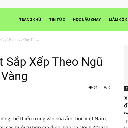
TRANG CHỦ
TIN TỨC
HỌC NẤU CHAY
MÂM CỖ C
 Ngũ Hành và Quy Tắc...
ết Sắp Xếp Theo Ngũ
 Vàng
31
0
T
X
đ
C
hông thể thiếu trong văn hóa ẩm thực Việt Nam,
Th
hay các buổi tụ họp gia đình, bạn bè. Với hương vị
qu