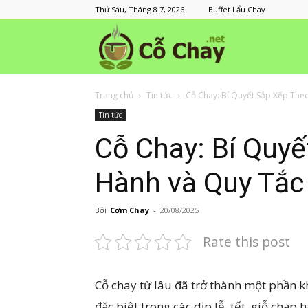
Thứ Sáu, Tháng 8 7, 2026
Buffet Lẩu Chay
Cỗ
Trang chủ
Tin tức
Cỗ Chay: Bí Quyết Sắp Xếp Theo
Chay
Tin tức
Cỗ Chay: Bí Quy
Hành và Quy Tắc
Bởi
Cơm Chay
-
20/08/2025
Rate this post
Cỗ chay từ lâu đã trở thành một phần k
đặc biệt trong các dịp lễ, tết, giỗ chạp 