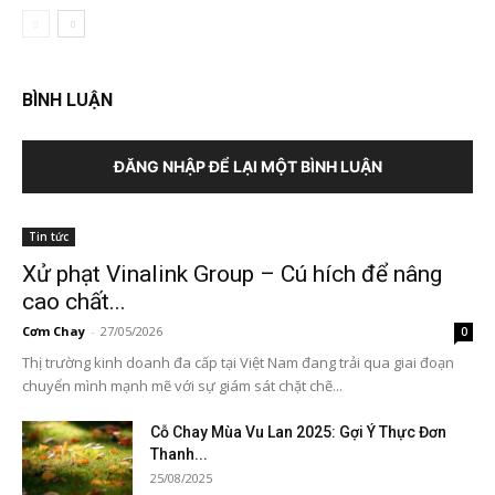
BÌNH LUẬN
ĐĂNG NHẬP ĐỂ LẠI MỘT BÌNH LUẬN
Tin tức
Xử phạt Vinalink Group – Cú hích để nâng
cao chất...
Cơm Chay
-
27/05/2026
0
Thị trường kinh doanh đa cấp tại Việt Nam đang trải qua giai đoạn
chuyển mình mạnh mẽ với sự giám sát chặt chẽ...
Cỗ Chay Mùa Vu Lan 2025: Gợi Ý Thực Đơn
Thanh...
25/08/2025