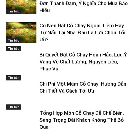
Đơn Thanh Đạm, Ý Nghĩa Cho Mùa Báo
Hiếu
Tin tức
Có Nên Đặt Cỗ Chay Ngoài Tiệm Hay
Tự Nấu Tại Nhà: Đâu Là Lựa Chọn Tối
Ưu?
Tin tức
Tin tức
Bí Quyết Đặt Cỗ Chay Hoàn Hảo: Lưu Ý
Vàng Về Chất Lượng, Nguyên Liệu,
Phục Vụ
Tin tức
Chi Phí Một Mâm Cỗ Chay: Hướng Dẫn
Chi Tiết Và Cách Tối Ưu
Tin tức
Tổng Hợp Món Cỗ Chay Dễ Chế Biến,
Sang Trọng Đãi Khách Không Thể Bỏ
Qua