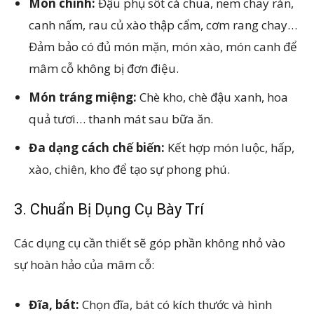
Món chính:
Đậu phụ sốt cà chua, nem chay rán,
canh nấm, rau củ xào thập cẩm, cơm rang chay…
Đảm bảo có đủ món mặn, món xào, món canh để
mâm cỗ không bị đơn điệu.
Món tráng miệng:
Chè kho, chè đậu xanh, hoa
quả tươi… thanh mát sau bữa ăn.
Đa dạng cách chế biến:
Kết hợp món luộc, hấp,
xào, chiên, kho để tạo sự phong phú.
3. Chuẩn Bị Dụng Cụ Bày Trí
Các dụng cụ cần thiết sẽ góp phần không nhỏ vào
sự hoàn hảo của mâm cỗ:
Đĩa, bát:
Chọn đĩa, bát có kích thước và hình