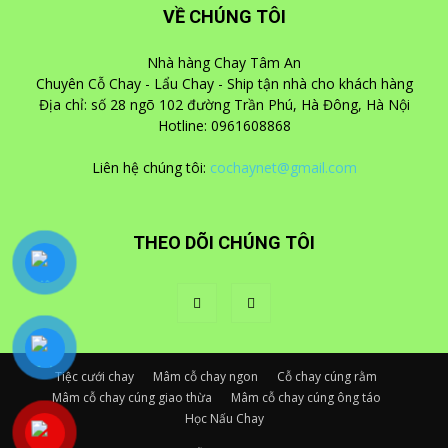
VỀ CHÚNG TÔI
Nhà hàng Chay Tâm An
Chuyên Cỗ Chay - Lẩu Chay - Ship tận nhà cho khách hàng
Địa chỉ: số 28 ngõ 102 đường Trần Phú, Hà Đông, Hà Nội
Hotline: 0961608868
Liên hệ chúng tôi:
cochaynet@gmail.com
THEO DÕI CHÚNG TÔI
Tiệc cưới chay
Mâm cỗ chay ngon
Cỗ chay cúng rằm
Mâm cỗ chay cúng giao thừa
Mâm cỗ chay cúng ông táo
Học Nấu Chay