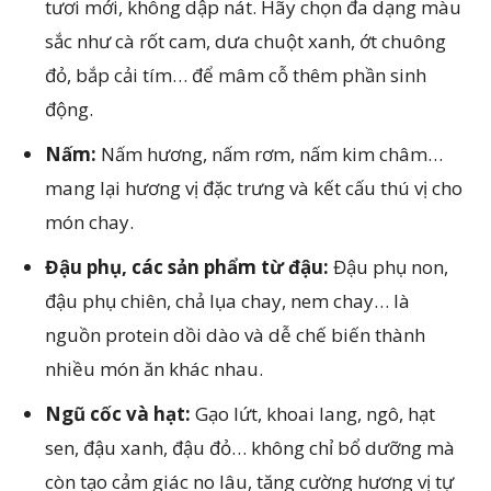
tươi mới, không dập nát. Hãy chọn đa dạng màu
sắc như cà rốt cam, dưa chuột xanh, ớt chuông
đỏ, bắp cải tím… để mâm cỗ thêm phần sinh
động.
Nấm:
Nấm hương, nấm rơm, nấm kim châm…
mang lại hương vị đặc trưng và kết cấu thú vị cho
món chay.
Đậu phụ, các sản phẩm từ đậu:
Đậu phụ non,
đậu phụ chiên, chả lụa chay, nem chay… là
nguồn protein dồi dào và dễ chế biến thành
nhiều món ăn khác nhau.
Ngũ cốc và hạt:
Gạo lứt, khoai lang, ngô, hạt
sen, đậu xanh, đậu đỏ… không chỉ bổ dưỡng mà
còn tạo cảm giác no lâu, tăng cường hương vị tự