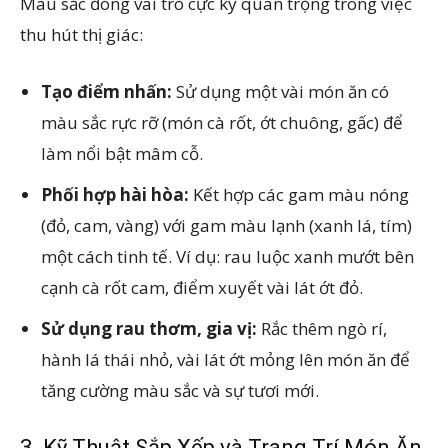
Màu sắc đóng vai trò cực kỳ quan trọng trong việc
thu hút thị giác:
Tạo điểm nhấn:
Sử dụng một vài món ăn có
màu sắc rực rỡ (món cà rốt, ớt chuông, gấc) để
làm nổi bật mâm cỗ.
Phối hợp hài hòa:
Kết hợp các gam màu nóng
(đỏ, cam, vàng) với gam màu lạnh (xanh lá, tím)
một cách tinh tế. Ví dụ: rau luộc xanh mướt bên
cạnh cà rốt cam, điểm xuyết vài lát ớt đỏ.
Sử dụng rau thơm, gia vị:
Rắc thêm ngò rí,
hành lá thái nhỏ, vài lát ớt mỏng lên món ăn để
tăng cường màu sắc và sự tươi mới.
3. Kỹ Thuật Sắp Xếp và Trang Trí Món Ăn