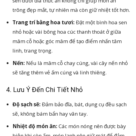
sen dưới đĩa thức ăn không chỉ giúp món ăn
trông đẹp mắt, tự nhiên mà còn giữ nhiệt tốt hơn.
Trang trí bằng hoa tươi:
Đặt một bình hoa sen
nhỏ hoặc vài bông hoa cúc thanh thoát ở giữa
mâm cỗ hoặc góc mâm để tạo điểm nhấn tâm
linh, trang trọng.
Nến:
Nếu là mâm cỗ chay cúng, vài cây nến nhỏ
sẽ tăng thêm vẻ ấm cúng và linh thiêng.
4. Lưu Ý Đến Chi Tiết Nhỏ
Độ sạch sẽ:
Đảm bảo đĩa, bát, dụng cụ đều sạch
sẽ, không bám bẩn hay vân tay.
Nhiệt độ món ăn:
Các món nóng nên được bày
biện khi còn ấm, món lạnh nên giữ mát để đảm