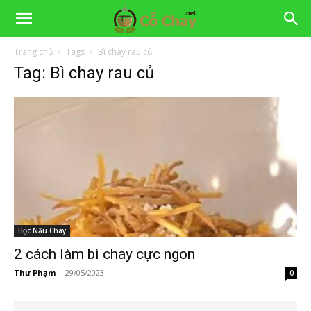
Trang chủ
Tags
Bì chay rau củ
Tag: Bì chay rau củ
Học Nấu Chay
2 cách làm bì chay cực ngon
Thư Phạm
-
29/05/2023
0