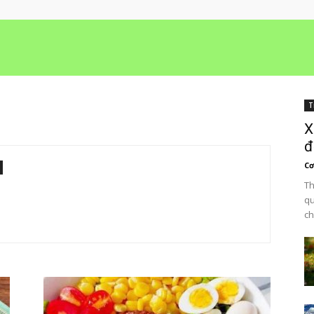
T
X
đ
C
Th
qu
ch