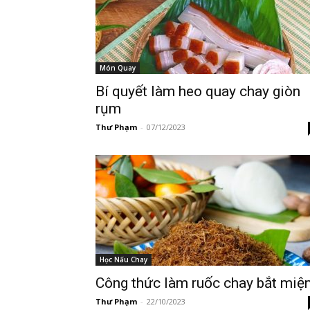
Món Quay
Bí quyết làm heo quay chay giòn
rụm
Thư Phạm
-
07/12/2023
Học Nấu Chay
Công thức làm ruốc chay bắt miệ
Thư Phạm
-
22/10/2023