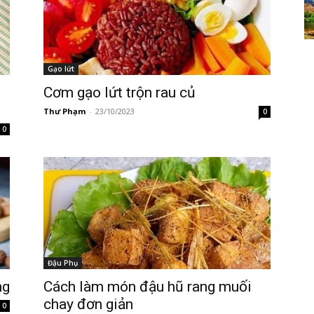
Gạo lứt
Cơm gạo lứt trộn rau củ
Thư Phạm
-
23/10/2023
0
0
Đậu Phụ
ng
Cách làm món đậu hũ rang muối
chay đơn giản
0