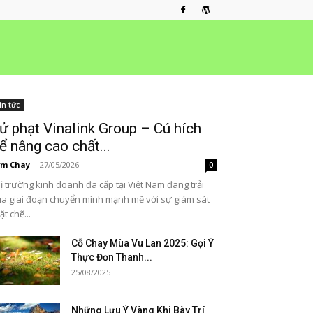
in tức
ử phạt Vinalink Group – Cú hích
ể nâng cao chất...
ơm Chay
-
27/05/2026
0
ị trường kinh doanh đa cấp tại Việt Nam đang trải
a giai đoạn chuyển mình mạnh mẽ với sự giám sát
ặt chẽ...
Cỗ Chay Mùa Vu Lan 2025: Gợi Ý
Thực Đơn Thanh...
25/08/2025
Những Lưu Ý Vàng Khi Bày Trí