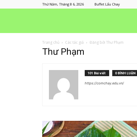
Thứ Năm, Tháng 8 6, 2026
Buffet Lẩu Chay
Trang chủ
Các tác giả
Đăng bởi Thư Phạm
Thư Phạm
101 Bài viết
0 BÌNH LUẬN
https://comchay.edu.vn/