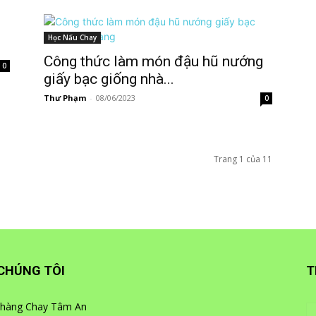
Học Nấu Chay
Công thức làm món đậu hũ nướng
0
giấy bạc giống nhà...
Thư Phạm
-
08/06/2023
0
Trang 1 của 11
CHÚNG TÔI
T
hàng Chay Tâm An