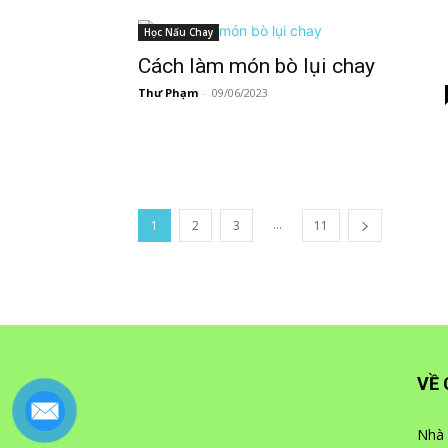
Học Nấu Chay
Cách làm món bò lụi chay
Thư Phạm
-
09/06/2023
...
1
2
3
11
VỀ 
Nhà 