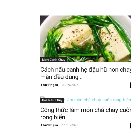
Món Canh Chay
Cách nấu canh hẹ đậu hũ non cha
mặn đều dùng...
Thư Phạm
-
09/09/2023
Học Nấu Chay
Công thức làm món chả chay cuố
rong biển
Thư Phạm
-
11/06/2023