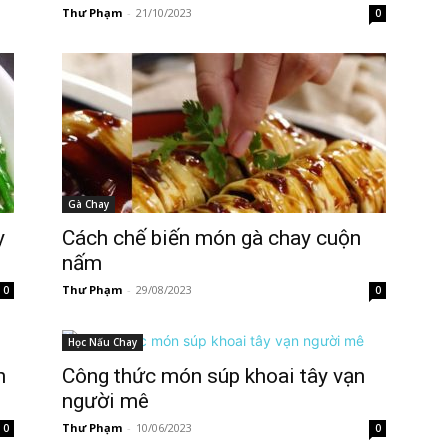
Thư Phạm
-
21/10/2023
0
Gà Chay
y
Cách chế biến món gà chay cuộn
nấm
Thư Phạm
-
29/08/2023
0
0
Học Nấu Chay
n
Công thức món súp khoai tây vạn
người mê
Thư Phạm
-
10/06/2023
0
0