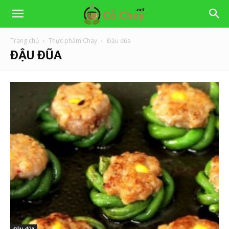
Trang chủ
Thực phẩm Chay
Đậu đũa
ĐẬU ĐŨA
Đậu đũa