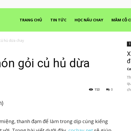
TRANG CHỦ
TIN TỨC
HỌC NẤU CHAY
MÂM CỖ C
củ hủ dừa chay
T
X
ón gỏi củ hủ dừa
đ
C
Th
qu
ch
153
0
n)
miệng, thanh đạm để làm trong dịp cúng kiếng
t vời. Trong bài viết dưới đây,
cochay.net
sẽ giúp