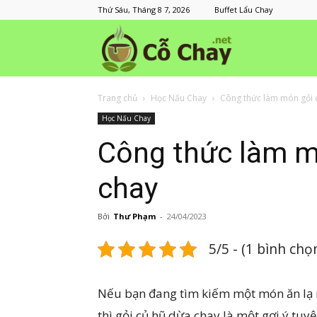
Thứ Sáu, Tháng 8 7, 2026
Buffet Lẩu Chay
Cỗ
Trang chủ
Học Nấu Chay
Công thức làm món gỏi 
Chay
Học Nấu Chay
Công thức làm m
chay
Bởi
Thư Phạm
-
24/04/2023
5/5 - (1 bình chọ
Nếu bạn đang tìm kiếm một món ăn lạ 
thì gỏi củ hũ dừa chay là một gợi ý tuyệ