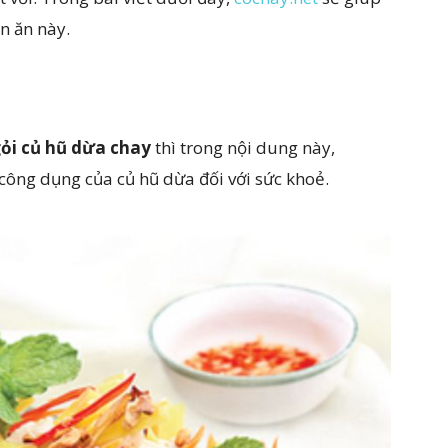
n ăn này.
a
ỏi củ hũ dừa chay
thì trong nội dung này,
công dụng của củ hũ dừa đối với sức khoẻ.